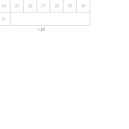
24
25
26
27
28
29
30
31
« Jul