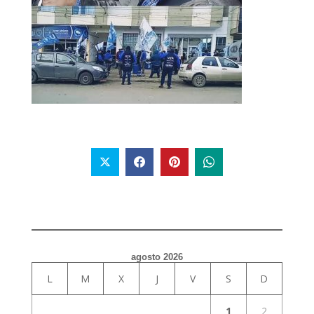
agosto 2026
L
M
X
J
V
S
D
1
2