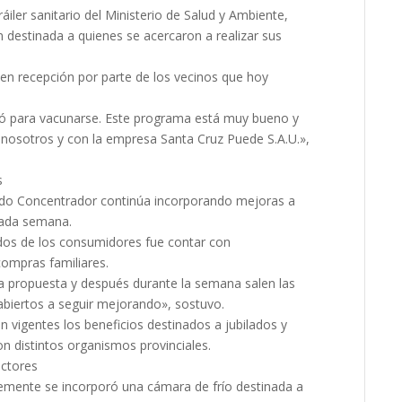
áiler sanitario del Ministerio de Salud y Ambiente,
destinada a quienes se acercaron a realizar sus
bien recepción por parte de los vecinos que hoy
ó para vacunarse. Este programa está muy bueno y
 nosotros y con la empresa Santa Cruz Puede S.A.U.»,
s
ado Concentrador continúa incorporando mejoras a
 cada semana.
idos de los consumidores fue contar con
compras familiares.
 propuesta y después durante la semana salen las
abiertos a seguir mejorando», sostuvo.
 vigentes los beneficios destinados a jubilados y
n distintos organismos provinciales.
uctores
temente se incorporó una cámara de frío destinada a