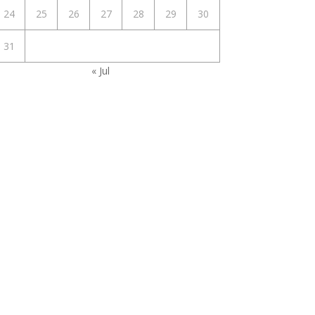
24
25
26
27
28
29
30
31
« Jul