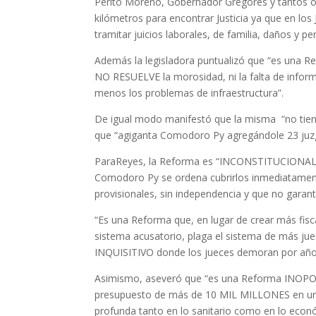
Perito Moreno, Gobernador Gregores y tantos ot
kilómetros para encontrar Justicia ya que en lo
tramitar juicios laborales, de familia, daños y per
Además la legisladora puntualizó que “es una R
NO RESUELVE la morosidad, ni la falta de informa
menos los problemas de infraestructura”.
De igual modo manifestó que la misma
“no tie
que “agiganta Comodoro Py agregándole 23 juzga
ParaReyes, la Reforma es “INCONSTITUCIONAL p
Comodoro Py se ordena cubrirlos inmediatament
provisionales, sin independencia y que no garant
“Es una Reforma que, en lugar de crear más fiscal
sistema acusatorio, plaga el sistema de más 
INQUISITIVO donde los jueces demoran por años
Asimismo, aseveró que “es una Reforma INOPO
presupuesto de más de 10 MIL MILLONES en un m
profunda tanto en lo sanitario como en lo econ