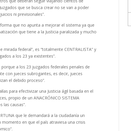
ros que deberán seguir viajando cientos de
s Juzgados que se busca crear no se van a poder
juicios ni previsionales”.
eforma que no apunta a mejorar el sistema ya que
tización que tiene a la Justicia paralizada y mucho
ne mirada federal”, es “totalmente CENTRALISTA” y
dos a los 23 ya existentes”.
orque a los 23 juzgados federales penales de
e con jueces subrogantes, es decir, jueces
izan el debido proceso”.
ías para efectivizar una Justicia ágil basada en el
jueces, propio de un ANACRÓNICO SISTEMA
 las causas”.
RTUNA que le demandará a la ciudadanía un
omento en que el país atraviesa una crisis
ómico”.