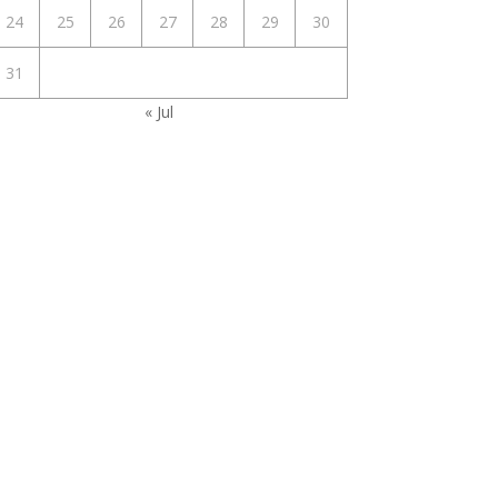
24
25
26
27
28
29
30
31
« Jul