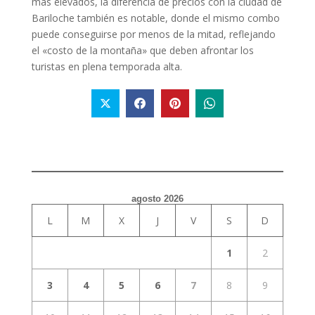
más elevados, la diferencia de precios con la ciudad de
Bariloche también es notable, donde el mismo combo
puede conseguirse por menos de la mitad, reflejando
el «costo de la montaña» que deben afrontar los
turistas en plena temporada alta.
agosto 2026
L
M
X
J
V
S
D
1
2
3
4
5
6
7
8
9