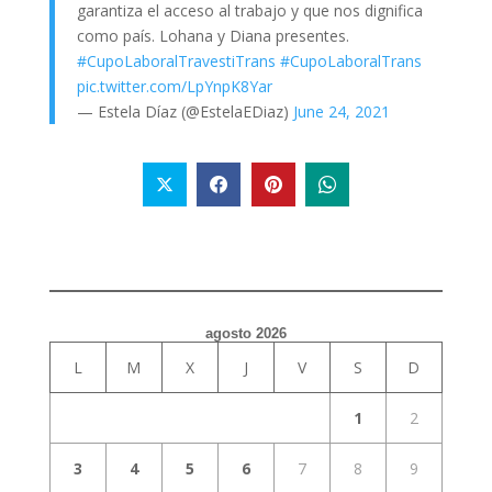
garantiza el acceso al trabajo y que nos dignifica
como país. Lohana y Diana presentes.
#CupoLaboralTravestiTrans
#CupoLaboralTrans
pic.twitter.com/LpYnpK8Yar
— Estela Díaz (@EstelaEDiaz)
June 24, 2021
agosto 2026
L
M
X
J
V
S
D
1
2
3
4
5
6
7
8
9