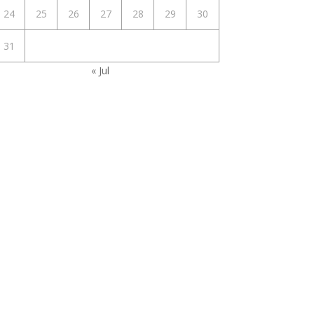
24
25
26
27
28
29
30
31
« Jul