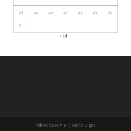
24
25
26
27
28
29
30
31
« Jul
Infiltrados.com.ar | Diario Digital