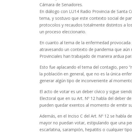
Cámara de Senadores.
En diálogo con LU14 Radio Provincia de Santa Cr
tema, y sostuvo que este contexto social de p
protocolos y recaudos totalmente distintos a los
un proceso eleccionario.
En cuanto al tema de la enfermedad provocada
atravesando un contexto de pandemia que aún no
Provinciales han trabajado de manera ardua para
Esto fue aplacando el tema del contagio, pero “m
la población en general, que no es la única enf
generar algún tipo de inconveniente al momento
El acto de votar es un deber cívico y sigue siend
Electoral que en su Art. Nº 12 habla del deber d
pueden quedar exentos al momento de emitir su
Además, en el Inciso C del Art. Nº 12 se habla d
mayor no puedan votar, estipulando que una pe
escarlatina, sarampión, hepatitis o cualquier t