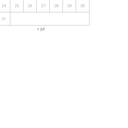
24
25
26
27
28
29
30
31
« Jul