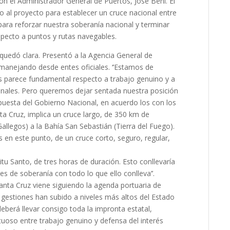
on el Administrador General de Puertos, José Beni. El
o al proyecto para establecer un cruce nacional entre
 para reforzar nuestra soberanía nacional y terminar
specto a puntos y rutas navegables.
 quedó clara. Presentó a la Agencia General de
 manejando desde entes oficiales. ‘’Estamos de
os parece fundamental respecto a trabajo genuino y a
cionales. Pero queremos dejar sentada nuestra posición
opuesta del Gobierno Nacional, en acuerdo los con los
ta Cruz, implica un cruce largo, de 350 km de
Gallegos) a la Bahía San Sebastián (Tierra del Fuego).
 en este punto, de un cruce corto, seguro, regular,
s
tu Santo, de tres horas de duración. Esto conllevaría
s de soberanía con todo lo que ello conlleva’’.
 Santa Cruz viene siguiendo la agenda portuaria de
y gestiones han subido a niveles más altos del Estado
 deberá llevar consigo toda la impronta estatal,
tuoso entre trabajo genuino y defensa del interés