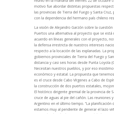
reunió en la mañana del Viernes 22 de octubre c
motivo fue abordar distintas propuestas respect
las provincias de Tierra del Fuego y Santa Cruz,
con la dependencia del hermano país chileno re
La visión de Alejandro Garzón sobre la cuestión
Puertos una alternativa al proyecto que se está
acuerdo en líneas generales con el proyecto, n
la defensa irrestricta de nuestros intereses na
respecto a la locación de las explanadas. La pr
gobiernos provinciales de Tierra del Fuego y San
distancia y casi seis horas desde Punta Loyola (
Necesitan nuestros pueblos, y por eso insistimos
económico y estatal. La propuesta que tenemo
es el cruce desde Cabo Vírgenes a Cabo de Espíri
la construcción de dos puertos estatales, mojone
El histórico dirigente gremial de la provincia de
cruce de aguas al pie del cañón. Las reuniones 
Argentino en el último tiempo. ‘’La planificación
estamos muy al pendiente de generar el lazo vir