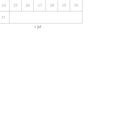
24
25
26
27
28
29
30
31
« Jul