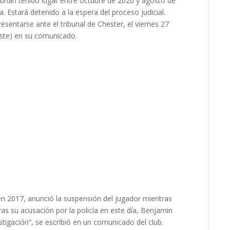
abrían tenido lugar entre octubre de 2020 y agosto de
a. Estará detenido a la espera del proceso judicial.
sentarse ante el tribunal de Chester, el viernes 27
oeste) en su comunicado.
 en 2017, anunció la suspensión del jugador mientras
as su acusación por la policía en este día, Benjamin
tigación”, se escribió en un comunicado del club.