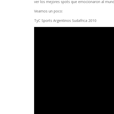
ver los mejores spots que emocionaron al mund
Veamos un poco:
TyC Sports Argentinos Sudafrica 2010