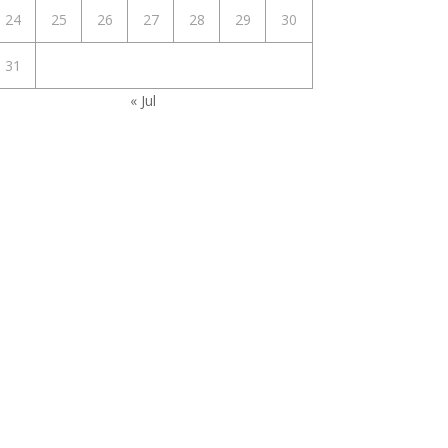
24
25
26
27
28
29
30
31
« Jul