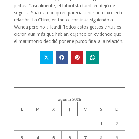
juntas. Casualmente, el futbolista también dejó de
seguir a Suárez, con quien parecía tener una excelente
relación. La China, en tanto, continúa siguiendo a
Wanda pero no a Icardi. Todos estos gestos virtuales
dieron aún más que hablar, dejando en evidencia que
el matrimonio decidió ponerle punto final a la relación.
agosto 2026
L
M
X
J
V
S
D
1
2
3
4
5
6
7
8
9