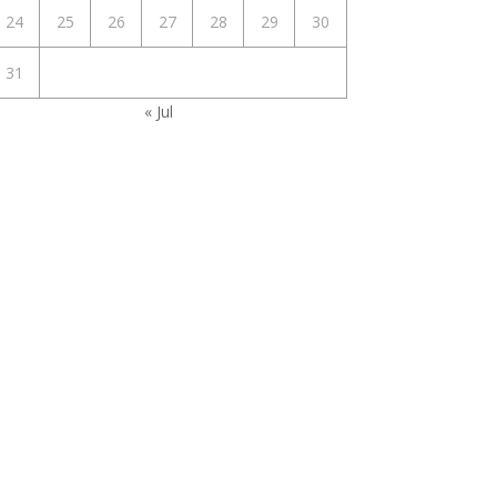
24
25
26
27
28
29
30
31
« Jul