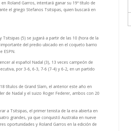
 en Roland Garros, intentará ganar su 19º título de
nte el griego Stefanos Tsitsipas, quien buscará en
 Tsitsipas (5) se jugará a partir de las 10 (hora de la
s importante del predio ubicado en el coqueto barrio
de ESPN.
s vencer al español Nadal (3), 13 veces campeón de
utiva, por 3-6, 6-3, 7-6 (7-4) y 6-2, en un partido
a 18 títulos de Grand Slam, el anterior este año en
oder de Nadal y el suizo Roger Federer, ambos con 20
r a Tsitsipas, el primer tenista de la era abierta en
uatro grandes, ya que conquistó Australia en nueve
res oportunidades y Roland Garros en la edición de