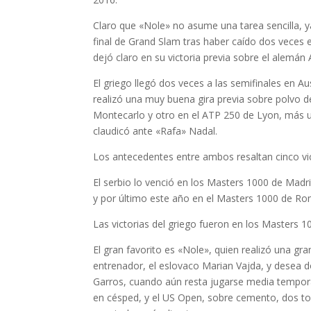
Claro que «Nole» no asume una tarea sencilla, ya
final de Grand Slam tras haber caído dos veces en
dejó claro en su victoria previa sobre el alemán A
El griego llegó dos veces a las semifinales en Au
realizó una muy buena gira previa sobre polvo de
Montecarlo y otro en el ATP 250 de Lyon, más u
claudicó ante «Rafa» Nadal.
Los antecedentes entre ambos resaltan cinco vic
El serbio lo venció en los Masters 1000 de Madr
y por último este año en el Masters 1000 de Ro
Las victorias del griego fueron en los Masters
El gran favorito es «Nole», quien realizó una gr
entrenador, el eslovaco Marian Vajda, y desea do
Garros, cuando aún resta jugarse media tempor
en césped, y el US Open, sobre cemento, dos to