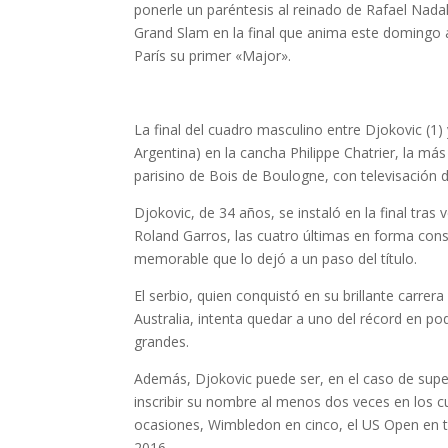
ponerle un paréntesis al reinado de Rafael Nadal
Grand Slam en la final que anima este domingo a
París su primer «Major».
La final del cuadro masculino entre Djokovic (1) y
Argentina) en la cancha Philippe Chatrier, la má
parisino de Bois de Boulogne, con televisación 
Djokovic, de 34 años, se instaló en la final tra
Roland Garros, las cuatro últimas en forma consec
memorable que lo dejó a un paso del título.
El serbio, quien conquistó en su brillante carrer
Australia, intenta quedar a uno del récord en p
grandes.
Además, Djokovic puede ser, en el caso de supera
inscribir su nombre al menos dos veces en los c
ocasiones, Wimbledon en cinco, el US Open en t
2016.