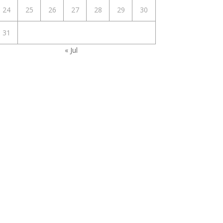
24
25
26
27
28
29
30
31
« Jul