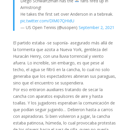
Diego Schwartzman has the
fans fired up in
Armstrong!
He takes the first set over Anderson in a tiebreak.
pic.twitter.com/DlM07QHIdU
— US Open Tennis (@usopen)
September 2, 2021
El partido estaba -se suponía- asegurado más allá de
la tormenta que azota a Nueva York, gentileza del
Huracán Henry, con una lluvia torrencial y viento
afuera. Lo increíble, sin embargo, es que pese al
techo, el agua se filtró en la cancha, lo cual no solo
generaba que los espectadores abrieran sus paraguas,
sino que el encuentro se suspendiera.
Por eso entraron auxiliares tratando de secar la
cancha con aparatos expulsores de aire y hasta
toallas. Y los jugadores esperaban la comunicación de
que podían seguir jugando… Debieron hasta a carros
con aspiradoras. Si bien volvieron a jugar, la cancha
estaba patinosa, húmeda, lo cual provocaba protestas
de los players hacia el juez de silla, quien no quería