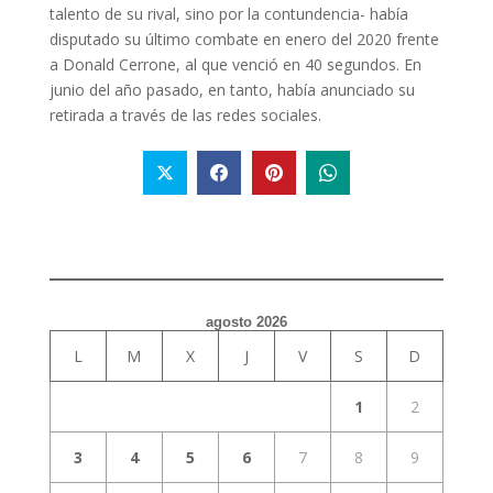
talento de su rival, sino por la contundencia- había
disputado su último combate en enero del 2020 frente
a Donald Cerrone, al que venció en 40 segundos. En
junio del año pasado, en tanto, había anunciado su
retirada a través de las redes sociales.
agosto 2026
L
M
X
J
V
S
D
1
2
3
4
5
6
7
8
9