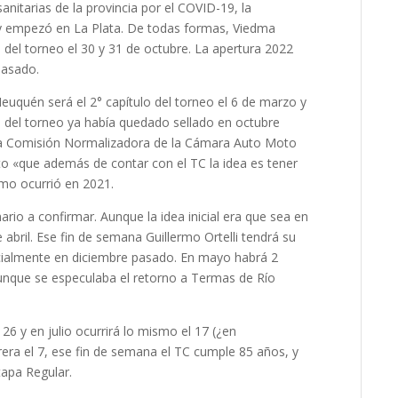
anitarias de la provincia por el COVID-19, la
 y empezó en La Plata. De todas formas, Viedma
a del torneo el 30 y 31 de octubre. La apertura 2022
pasado.
uquén será el 2° capítulo del torneo el 6 de marzo y
ue del torneo ya había quedado sellado en octubre
la Comisión Normalizadora de la Cámara Auto Moto
nto «que además de contar con el TC la idea es tener
mo ocurrió en 2021.
rio a confirmar. Aunque la idea inicial era que sea en
e abril. Ese fin de semana Guillermo Ortelli tendrá su
cialmente en diciembre pasado. En mayo habrá 2
 Aunque se especulaba el retorno a Termas de Río
26 y en julio ocurrirá lo mismo el 17 (¿en
era el 7, ese fin de semana el TC cumple 85 años, y
tapa Regular.