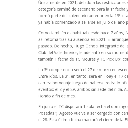
Únicamente en 2021, debido a las restricciones s
categoría cambió de escenario para la 1ª fecha
formó parte del calendario anterior en la 13ª cit
ya había comenzado a sellarse en julio del año 
Como también es habitual desde hace 7 años, Ne
así retorna tras su ausencia en 2021. El arranq
pasado. De hecho, Hugo Ochoa, integrante de 
Club del Valle Inferior, le adelantó en su mome
también 1 fecha de TC Mouras y TC Pick Up” co
La 3ª competencia será el 27 de marzo en escena
Entre Ríos. La 3ª, en tanto, será en Toay el 17 d
carrera homenaje luego de haberse retirado ofi
eventos: el 8 y el 29, ambos sin sede definida.
Hondo a fin de mes.
En junio el TC disputará 1 sola fecha el domingo 
Posadas?). Agosto vuelve a ser cargado con carr
el 28. Esta última fecha marcará el cierre de la E